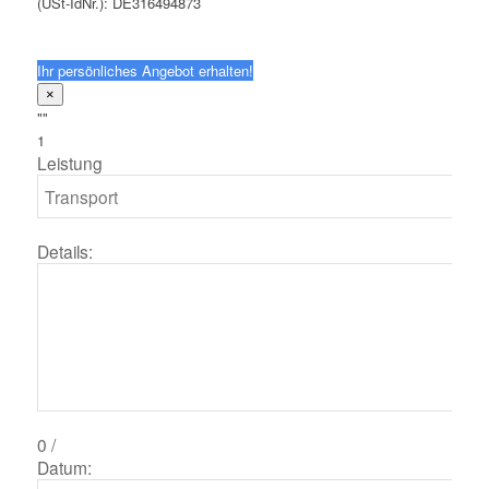
(USt-IdNr.): DE316494873
Ihr persönliches Angebot erhalten!
×
""
1
Leistung
Details:
0
/
Datum: