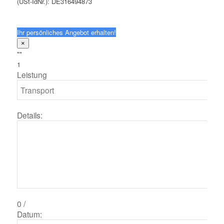
(USt-IdNr.): DE316494873
Ihr persönliches Angebot erhalten!
×
""
1
Leistung
Details:
0
/
Datum: