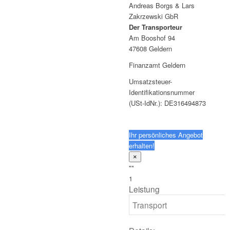
Andreas Borgs & Lars
Zakrzewski GbR
Der Transporteur
Am Booshof 94
47608 Geldern
Finanzamt Geldern
Umsatzsteuer-
Identifikationsnummer
(USt-IdNr.): DE316494873
Ihr persönliches Angebot
erhalten!
×
""
1
Leistung