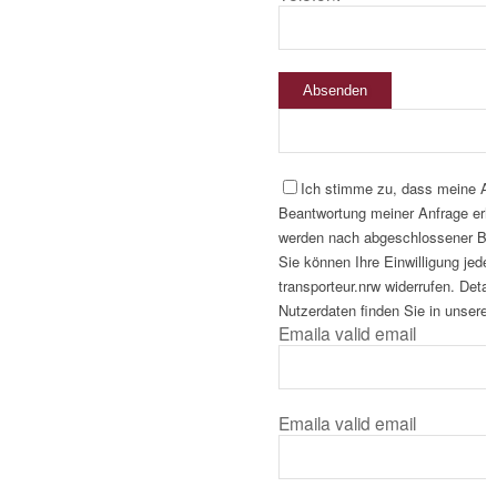
Absenden
Ich stimme zu, dass meine A
Beantwortung meiner Anfrage erho
werden nach abgeschlossener Bear
Sie können Ihre Einwilligung jeder
transporteur.nrw widerrufen. Deta
Nutzerdaten finden Sie in unserer
Email
a valid email
Email
a valid email