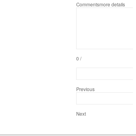
Comments
more details
0
/
Previous
Next