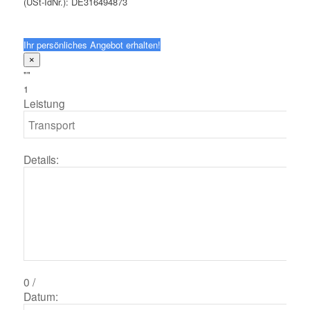
(USt-IdNr.): DE316494873
Ihr persönliches Angebot erhalten!
×
""
1
Leistung
Details:
0
/
Datum: