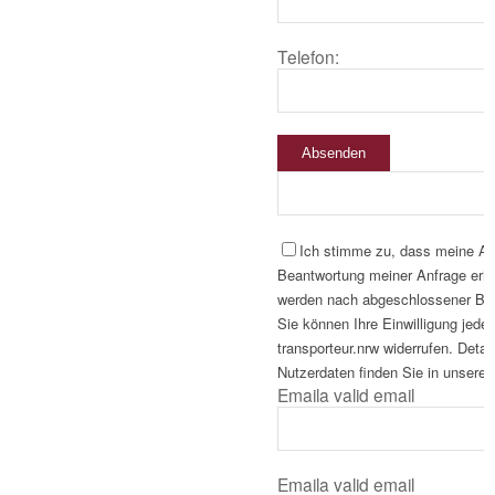
Telefon:
Absenden
Ich stimme zu, dass meine A
Beantwortung meiner Anfrage erho
werden nach abgeschlossener Bear
Sie können Ihre Einwilligung jeder
transporteur.nrw widerrufen. Deta
Nutzerdaten finden Sie in unserer
Email
a valid email
Email
a valid email