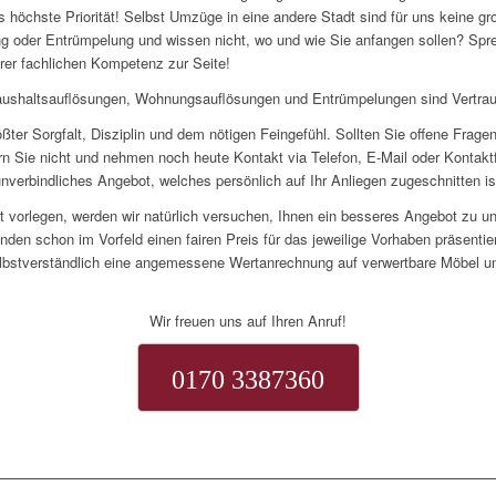
s höchste Priorität! Selbst Umzüge in eine andere Stadt sind für uns keine g
 oder Entrümpelung und wissen nicht, wo und wie Sie anfangen sollen? Spre
rer fachlichen Kompetenz zur Seite!
ushaltsauflösungen, Wohnungsauflösungen und Entrümpelungen sind Vertra
rößter Sorgfalt, Disziplin und dem nötigen Feingefühl. Sollten Sie offene Frag
n Sie nicht und nehmen noch heute Kontakt via Telefon, E-Mail oder Kontaktf
unverbindliches Angebot, welches persönlich auf Ihr Anliegen zugeschnitten is
ot vorlegen, werden wir natürlich versuchen, Ihnen ein besseres Angebot zu unt
nden schon im Vorfeld einen fairen Preis für das jeweilige Vorhaben präsentie
lbstverständlich eine angemessene Wertanrechnung auf verwertbare Möbel un
Wir freuen uns auf Ihren Anruf!
0170 3387360