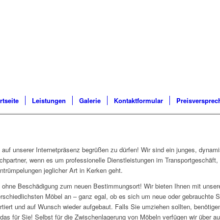
rtseite
Leistungen
Galerie
Kontaktformular
Preisversprec
auf unserer Internetpräsenz begrüßen zu dürfen! Wir sind ein junges, dynam
chpartner, wenn es um professionelle Dienstleistungen im Transportgeschäft
ntrümpelungen jeglicher Art in Kerken geht.
und ohne Beschädigung zum neuen Bestimmungsort! Wir bieten Ihnen mit uns
erschiedlichsten Möbel an – ganz egal, ob es sich um neue oder gebrauchte 
rtiert und auf Wunsch wieder aufgebaut. Falls Sie umziehen sollten, benötigen
as für Sie! Selbst für die Zwischenlagerung von Möbeln verfügen wir über a