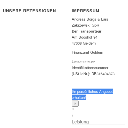
UNSERE REZENSIONEN
IMPRESSUM
Andreas Borgs & Lars
Zakrzewski GbR
Der Transporteur
Am Booshof 94
47608 Geldern
Finanzamt Geldern
Umsatzsteuer-
Identifikationsnummer
(USt-IdNr.): DE316494873
Ihr persönliches Angebot
erhalten!
×
""
1
Leistung