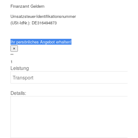
Finanzamt Geldern
Umsatzsteuer-Identifikationsnummer
(USt-IdNr.): DE316494873
Ihr persönliches Angebot erhalten!
×
""
1
Leistung
Details: