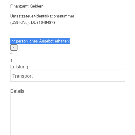
Finanzamt Geldern
Umsatzsteuer-Identifikationsnummer
(USt-IdNr.): DE316494873
Ihr persönliches Angebot erhalten!
×
""
1
Leistung
Details: