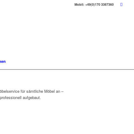
Mobil: +49(0)170 3387360
hen
öbelservice für sämtliche Möbel an –
rofessionell aufgebaut.