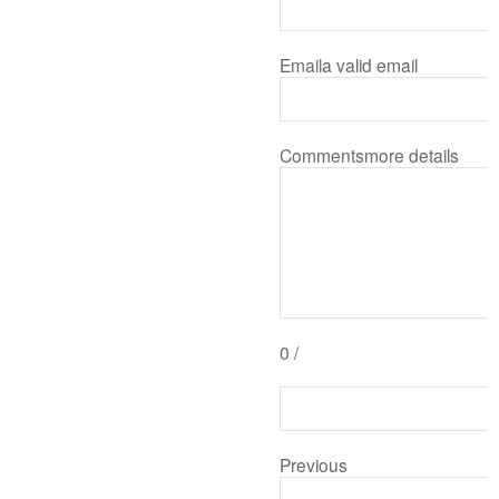
Email
a valid email
Comments
more details
0
/
Previous