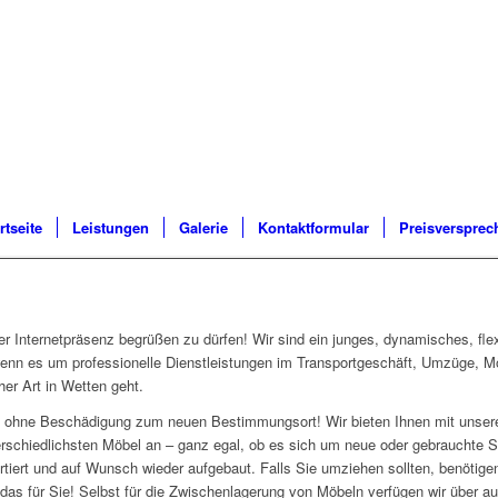
rtseite
Leistungen
Galerie
Kontaktformular
Preisversprec
er Internetpräsenz begrüßen zu dürfen! Wir sind ein junges, dynamisches, fl
enn es um professionelle Dienstleistungen im Transportgeschäft, Umzüge, Mö
er Art in Wetten geht.
und ohne Beschädigung zum neuen Bestimmungsort! Wir bieten Ihnen mit uns
erschiedlichsten Möbel an – ganz egal, ob es sich um neue oder gebrauchte 
rtiert und auf Wunsch wieder aufgebaut. Falls Sie umziehen sollten, benötigen
as für Sie! Selbst für die Zwischenlagerung von Möbeln verfügen wir über a