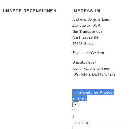
UNSERE REZENSIONEN
IMPRESSUM
Andreas Borgs & Lars
Zakrzewski GbR
Der Transporteur
Am Booshof 94
47608 Geldern
Finanzamt Geldern
Umsatzsteuer-
Identifikationsnummer
(USt-IdNr.): DE316494873
Ihr persönliches Angebot
erhalten!
×
""
1
Leistung