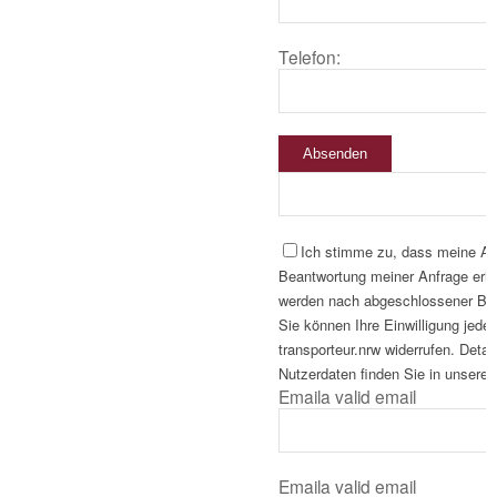
Telefon:
Absenden
Ich stimme zu, dass meine A
Beantwortung meiner Anfrage erho
werden nach abgeschlossener Bear
Sie können Ihre Einwilligung jeder
transporteur.nrw widerrufen. Deta
Nutzerdaten finden Sie in unserer
Email
a valid email
Email
a valid email