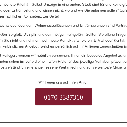
s höchste Priorität! Selbst Umzüge in eine andere Stadt sind für uns keine g
 oder Entrümpelung und wissen nicht, wo und wie Sie anfangen sollen? Spre
rer fachlichen Kompetenz zur Seite!
ushaltsauflösungen, Wohnungsauflösungen und Entrümpelungen sind Vertra
rößter Sorgfalt, Disziplin und dem nötigen Feingefühl. Sollten Sie offene Frag
n Sie nicht und nehmen noch heute Kontakt via Telefon, E-Mail oder Kontaktf
unverbindliches Angebot, welches persönlich auf Ihr Anliegen zugeschnitten is
ot vorlegen, werden wir natürlich versuchen, Ihnen ein besseres Angebot zu unt
nden schon im Vorfeld einen fairen Preis für das jeweilige Vorhaben präsentie
lbstverständlich eine angemessene Wertanrechnung auf verwertbare Möbel un
Wir freuen uns auf Ihren Anruf!
0170 3387360