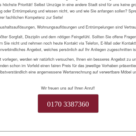
s höchste Priorität! Selbst Umzüge in eine andere Stadt sind für uns keine g
 oder Entrümpelung und wissen nicht, wo und wie Sie anfangen sollen? Spre
rer fachlichen Kompetenz zur Seite!
ushaltsauflösungen, Wohnungsauflösungen und Entrümpelungen sind Vertra
rößter Sorgfalt, Disziplin und dem nötigen Feingefühl. Sollten Sie offene Frag
n Sie nicht und nehmen noch heute Kontakt via Telefon, E-Mail oder Kontaktf
unverbindliches Angebot, welches persönlich auf Ihr Anliegen zugeschnitten is
ot vorlegen, werden wir natürlich versuchen, Ihnen ein besseres Angebot zu unt
nden schon im Vorfeld einen fairen Preis für das jeweilige Vorhaben präsentie
lbstverständlich eine angemessene Wertanrechnung auf verwertbare Möbel un
Wir freuen uns auf Ihren Anruf!
0170 3387360