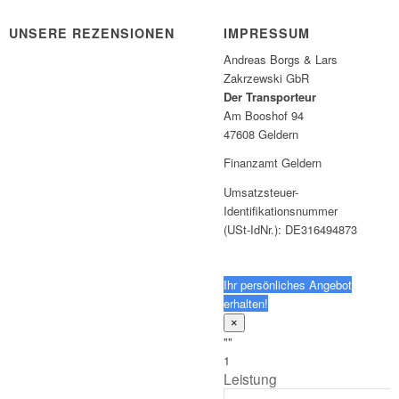
UNSERE REZENSIONEN
IMPRESSUM
Andreas Borgs & Lars
Zakrzewski GbR
Der Transporteur
Am Booshof 94
47608 Geldern
Finanzamt Geldern
Umsatzsteuer-
Identifikationsnummer
(USt-IdNr.): DE316494873
Ihr persönliches Angebot
erhalten!
×
""
1
Leistung