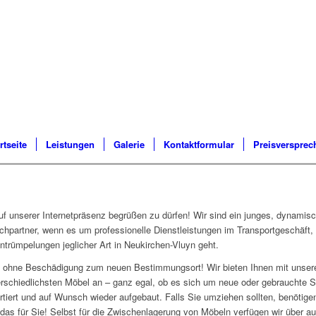
rtseite
Leistungen
Galerie
Kontaktformular
Preisversprec
f unserer Internetpräsenz begrüßen zu dürfen! Wir sind ein junges, dynamis
chpartner, wenn es um professionelle Dienstleistungen im Transportgeschäft
ntrümpelungen jeglicher Art in Neukirchen-Vluyn geht.
und ohne Beschädigung zum neuen Bestimmungsort! Wir bieten Ihnen mit uns
erschiedlichsten Möbel an – ganz egal, ob es sich um neue oder gebrauchte 
rtiert und auf Wunsch wieder aufgebaut. Falls Sie umziehen sollten, benötigen
as für Sie! Selbst für die Zwischenlagerung von Möbeln verfügen wir über a