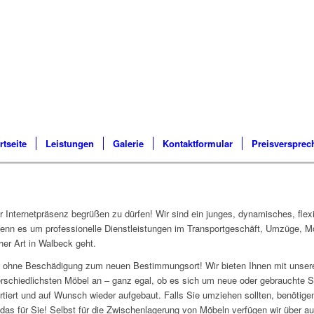
rtseite
Leistungen
Galerie
Kontaktformular
Preisversprec
Internetpräsenz begrüßen zu dürfen! Wir sind ein junges, dynamisches, fle
enn es um professionelle Dienstleistungen im Transportgeschäft, Umzüge, Mö
er Art in Walbeck geht.
und ohne Beschädigung zum neuen Bestimmungsort! Wir bieten Ihnen mit uns
erschiedlichsten Möbel an – ganz egal, ob es sich um neue oder gebrauchte 
rtiert und auf Wunsch wieder aufgebaut. Falls Sie umziehen sollten, benötigen
as für Sie! Selbst für die Zwischenlagerung von Möbeln verfügen wir über a