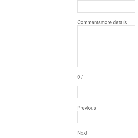
Comments
more details
0
/
Previous
Next