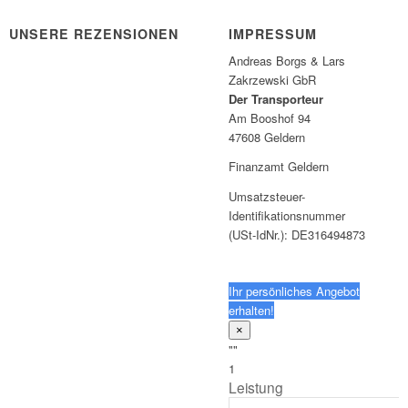
UNSERE REZENSIONEN
IMPRESSUM
Andreas Borgs & Lars
Zakrzewski GbR
Der Transporteur
Am Booshof 94
47608 Geldern
Finanzamt Geldern
Umsatzsteuer-
Identifikationsnummer
(USt-IdNr.): DE316494873
Ihr persönliches Angebot
erhalten!
×
""
1
Leistung