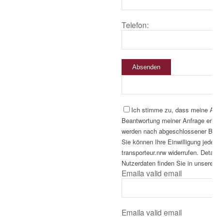
Telefon:
Absenden
Ich stimme zu, dass meine A
Beantwortung meiner Anfrage erho
werden nach abgeschlossener Bear
Sie können Ihre Einwilligung jeder
transporteur.nrw widerrufen. Deta
Nutzerdaten finden Sie in unserer
Email
a valid email
Email
a valid email