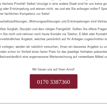
s höchste Priorität! Selbst Umzüge in eine andere Stadt sind für uns keine g
 oder Entrümpelung und wissen nicht, wo und wie Sie anfangen sollen? Spre
rer fachlichen Kompetenz zur Seite!
ushaltsauflösungen, Wohnungsauflösungen und Entrümpelungen sind Vertra
rößter Sorgfalt, Disziplin und dem nötigen Feingefühl. Sollten Sie offene Frag
n Sie nicht und nehmen noch heute Kontakt via Telefon, E-Mail oder Kontaktf
unverbindliches Angebot, welches persönlich auf Ihr Anliegen zugeschnitten is
ot vorlegen, werden wir natürlich versuchen, Ihnen ein besseres Angebot zu unt
nden schon im Vorfeld einen fairen Preis für das jeweilige Vorhaben präsentie
lbstverständlich eine angemessene Wertanrechnung auf verwertbare Möbel un
Wir freuen uns auf Ihren Anruf!
0170 3387360