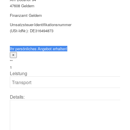
47608 Geldern
Finanzamt Geldern
Umsatzsteuer-Identifikationsnummer
(USt-IdNr.): DE316494873
Ihr persönliches Angebot erhalten!
×
""
1
Leistung
Details: