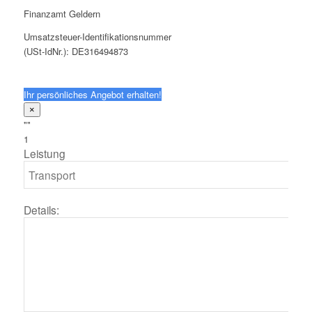
Finanzamt Geldern
Umsatzsteuer-Identifikationsnummer
(USt-IdNr.): DE316494873
Ihr persönliches Angebot erhalten!
×
""
1
Leistung
Details: