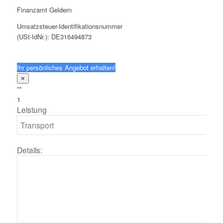
Finanzamt Geldern
Umsatzsteuer-Identifikationsnummer
(USt-IdNr.): DE316494873
Ihr persönliches Angebot erhalten!
×
""
1
Leistung
Details: